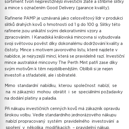
sortiment tvoří nejprestižnější investiční zlaté a stříbrné slitky
a mince s označením Good Delivery (garance kvality).
Rafinerie PAMP je uznávaná jako celosvětový lídr v produkci
slitků drahých kovů o hmotnosti od 1 g do 100 g. Slitky této
rafinerie jsou unikátní svými dekorativními vzory a
zpracováním. I Kanadská královská mincovna si vybudovala
svoji světovou pověst díky dokonalému dodržování kvality a
čistoty. Mince s motivem javorového listu, které najdete v
nabídce, je nejryzejší mincí, která se pravidelně razí. Investiční
mince australské mincovny The Perth Mint patří zase díky
svým motivům k těm nejoblíbenějším. Oblíbili si je nejen
investoři a střadatelé, ale i sběratelé.
Mimo standardní nabídku, kterou společnost nabízí, se
na ni zákazníci mohou obrátit i se speciálními požadavky
na dodání platiny a paladia.
Při nákupu investičních cenných kovů má zákazník opravdu
širokou volbu. Vedle standardního jednorázového nákupu
nabízí propracovaný systém pravidelného investování a
spoření v několika modifikacích – pravidelný nákup,