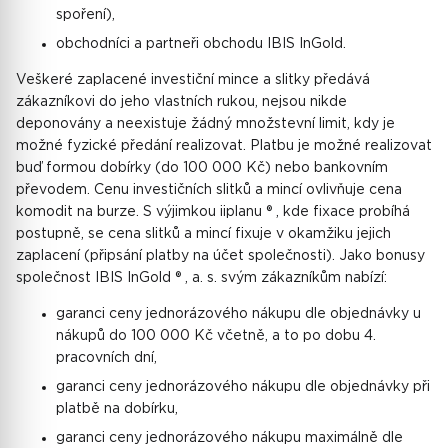
spoření),
obchodníci a partneři obchodu IBIS InGold.
Veškeré zaplacené investiční mince a slitky předává
zákazníkovi do jeho vlastních rukou, nejsou nikde
deponovány a neexistuje žádný množstevní limit, kdy je
možné fyzické předání realizovat. Platbu je možné realizovat
buď formou dobírky (do 100 000 Kč) nebo bankovním
převodem. Cenu investičních slitků a mincí ovlivňuje cena
komodit na burze. S výjimkou iiplanu ® , kde fixace probíhá
postupně, se cena slitků a mincí fixuje v okamžiku jejich
zaplacení (připsání platby na účet společnosti). Jako bonusy
společnost IBIS InGold ® , a. s. svým zákazníkům nabízí:
garanci ceny jednorázového nákupu dle objednávky u
nákupů do 100 000 Kč včetně, a to po dobu 4.
pracovních dní,
garanci ceny jednorázového nákupu dle objednávky při
platbě na dobírku,
garanci ceny jednorázového nákupu maximálně dle