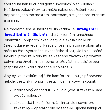
spoření na nákup či inteligentní investiční plán – iiplan ® .
Každému zákazníkovi tak může nabídnout řešení, které
odpovídá jeho možnostem, potřebám, ale i jeho preferencím
a přáním.
Nejmodernějším a naprosto unikátním je
Inteligentní
investiční plán (iiplan®)
, který klientům umožňuje
okamžitou proporční fixaci ceny dle aktuálního kurzu
(zjednodušeně řečeno, každá připsaná platba se okamžitě
mění na část vybraného investičního slitku). Je to skutečně
flexibilní produkt, který může každého zákazníka provázet
celým jeho životem, je možné jej převést i na další osobu
(např. na dítě, které dosáhne plnoletosti).
Aby byl zákazníkům zajištěn komfort nákupu, je připraveno
několik cest, jak mohou investiční cenné kovy nakoupit.
internetový obchod IBIS InGold (kde si zákazník sám
provádí nákupy),
zákaznická linka (informační linka, ale i servis pro
zákazníky – operátor dle požadavku sjedná nákup či